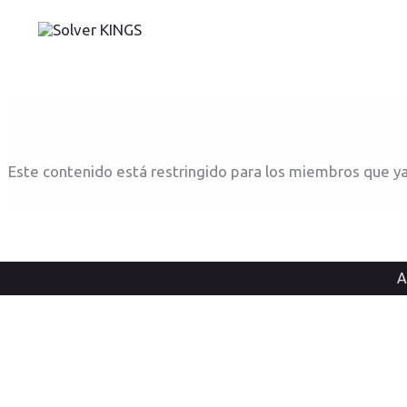
Ir
al
contenido
Este contenido está restringido para los miembros que ya
A