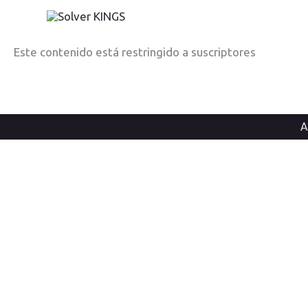
Ir
al
contenido
Este contenido está restringido a suscriptores
A