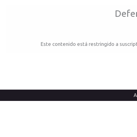
Ir
Defe
al
contenido
Este contenido está restringido a suscrip
A