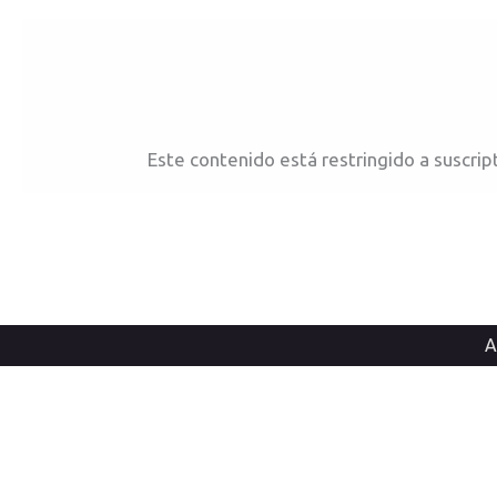
Ir
al
contenido
Este contenido está restringido a suscrip
A