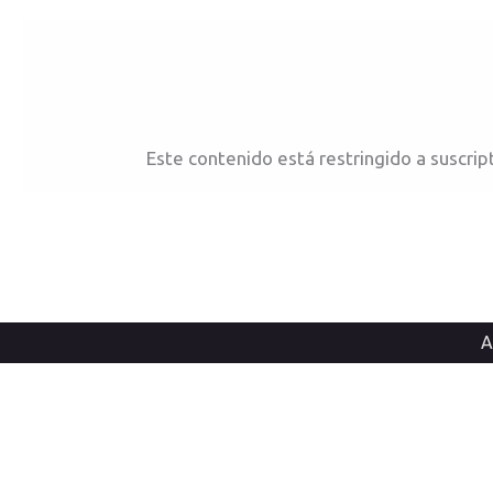
Ir
al
contenido
Este contenido está restringido a suscrip
A