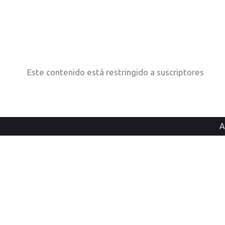
Ir
al
contenido
Este contenido está restringido a suscriptores
A