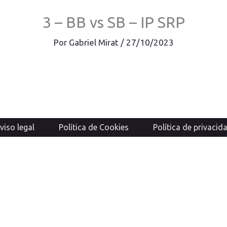
3 – BB vs SB – IP SRP
Por
Gabriel Mirat
/
27/10/2023
viso legal
Política de Cookies
Política de privacid